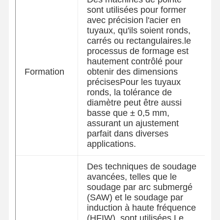
sont utilisées pour former
avec précision l'acier en
tuyaux, qu'ils soient ronds,
Contrôle De
Contact
Nouvelles
carrés ou rectangulaires.le
La Qualité
processus de formage est
hautement contrôlé pour
Formation
obtenir des dimensions
Tuyaux d'acier soudés
précisesPour les tuyaux
ronds, la tolérance de
Tuyaux d'acier sans couture
diamètre peut être aussi
basse que ± 0,5 mm,
Pièces en acier inoxydable
assurant un ajustement
parfait dans diverses
Pièces en acier de précision
applications.
Des bobines galvanisées
Des techniques de soudage
Bobines laminées à chaud
avancées, telles que le
soudage par arc submergé
Bobines laminées à froid
(SAW) et le soudage par
induction à haute fréquence
D'une épaisseur n'excédant pas 1 mm
(HFIW), sont utilisées.Le