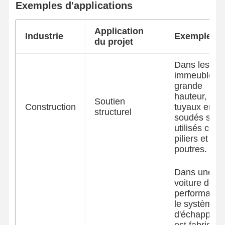
Exemples d'applications
Application
Industrie
Exemple
du projet
Dans les
immeubles 
grande
hauteur, nos
Soutien
Construction
tuyaux en ac
structurel
soudés sont
utilisés co
piliers et
poutres.
Dans une
voiture de
performance
le système
d'échappem
est fabriqué