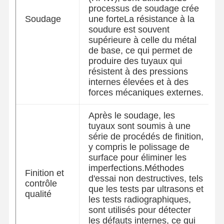
processus de soudage crée
Coils en acier inoxydable
Soudage
une forteLa résistance à la
soudure est souvent
Barres et bobines en aluminium
supérieure à celle du métal
de base, ce qui permet de
Des bandes de cuivre et des barres de cuivre
produire des tuyaux qui
résistent à des pressions
Lingots de zinc
internes élevées et à des
forces mécaniques externes.
Ingots et plaques de plomb
Après le soudage, les
tuyaux sont soumis à une
série de procédés de finition,
y compris le polissage de
surface pour éliminer les
imperfections.Méthodes
Finition et
d'essai non destructives, tels
contrôle
que les tests par ultrasons et
qualité
les tests radiographiques,
sont utilisés pour détecter
les défauts internes, ce qui