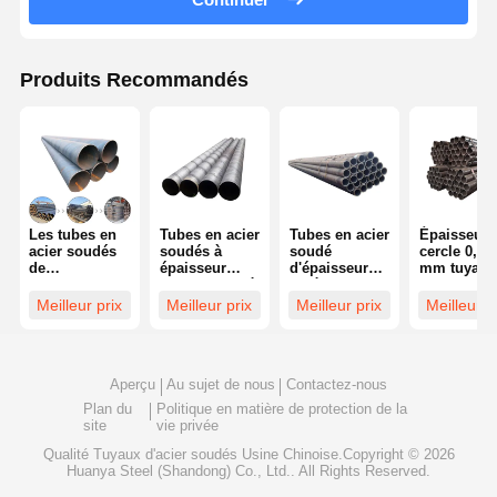
Produits Recommandés
Les tubes en
Tubes en acier
Tubes en acier
Épaisseur 
acier soudés
soudés à
soudé
cercle 0,5-3
de
épaisseur
d'épaisseur
mm tuyaux
construction
ronde de 0,5 à
0,5 à 3,0 mm
acier soud
offrant une
3,0 mm,
Commande
Résistance
Meilleur prix
Meilleur prix
Meilleur prix
Meilleur p
résistance à la
laminés à
minimale 25
la corrosio
corrosion
froid,
tonnes Tubes
dépend du
dépendent du
technologie
adaptés à la
matériau et
matériau et du
ERW,
construction,
revêtement
Aperçu
Au sujet de nous
Contactez-nous
revêtement
fabriqués
à la
pour la
conçus pour
pour
mécanique et
constructi
Plan du
Politique en matière de protection de la
l'industrie
l'ingénierie et
à la structure
et le génie
site
vie privée
lourde
la
mécanique
construction
Qualité
Tuyaux d'acier soudés
Usine Chinoise.Copyright © 2026
Huanya Steel (Shandong) Co., Ltd.. All Rights Reserved.