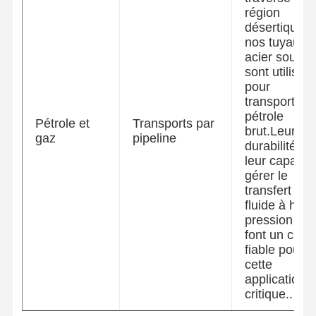
région
désertique,
nos tuyaux 
acier soudé
sont utilisés
pour
transporter 
pétrole
Pétrole et
Transports par
brut.Leur
gaz
pipeline
durabilité et
leur capacit
gérer le
transfert de
fluide à haut
pression en
font un choi
fiable pour
cette
application
critique..