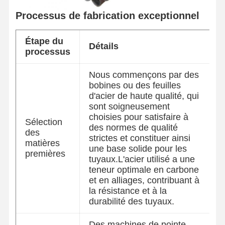
Processus de fabrication exceptionnel
Étape du
Détails
processus
Nous commençons par des
bobines ou des feuilles
d'acier de haute qualité, qui
sont soigneusement
choisies pour satisfaire à
Sélection
des normes de qualité
des
strictes et constituer ainsi
matières
une base solide pour les
premières
tuyaux.L'acier utilisé a une
teneur optimale en carbone
et en alliages, contribuant à
la résistance et à la
Aperçu
Produits
A Propos De
Visite D'usine
durabilité des tuyaux.
Nous
Des machines de pointe