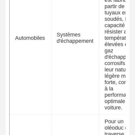
partir de nos
tuyaux en ac
soudés, leur
capacité à
résister aux
Systèmes
Automobiles
température
d'échappement
élevées et a
gaz
d'échappem
corrosifs,av
leur nature
légère mais
forte, contri
à la
performance
optimale de 
voiture.
Pour un
oléoduc qui
traverse une