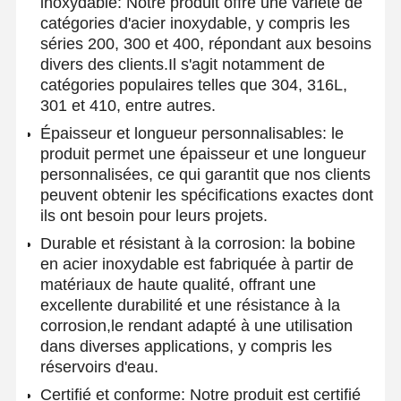
inoxydable: Notre produit offre une variété de
catégories d'acier inoxydable, y compris les
séries 200, 300 et 400, répondant aux besoins
divers des clients.Il s'agit notamment de
Contrôle De
Contact
Nouvelles
La Qualité
catégories populaires telles que 304, 316L,
301 et 410, entre autres.
Tuyaux d'acier soudés
Épaisseur et longueur personnalisables: le
produit permet une épaisseur et une longueur
Tuyaux d'acier sans couture
personnalisées, ce qui garantit que nos clients
peuvent obtenir les spécifications exactes dont
Pièces en acier inoxydable
ils ont besoin pour leurs projets.
Durable et résistant à la corrosion: la bobine
Pièces en acier de précision
en acier inoxydable est fabriquée à partir de
Des bobines galvanisées
matériaux de haute qualité, offrant une
excellente durabilité et une résistance à la
Bobines laminées à chaud
corrosion,le rendant adapté à une utilisation
dans diverses applications, y compris les
Bobines laminées à froid
réservoirs d'eau.
D'une épaisseur n'excédant pas 1 mm
Certifié et conforme: Notre produit est certifié