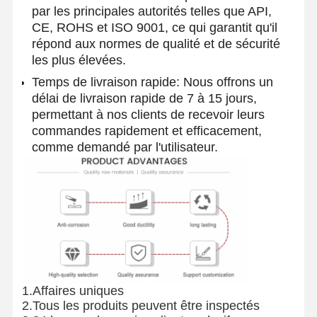
par les principales autorités telles que API,
Coils en acier inoxydable
CE, ROHS et ISO 9001, ce qui garantit qu'il
répond aux normes de qualité et de sécurité
Barres et bobines en aluminium
les plus élevées.
Temps de livraison rapide: Nous offrons un
Des bandes de cuivre et des barres de cuivre
délai de livraison rapide de 7 à 15 jours,
Lingots de zinc
permettant à nos clients de recevoir leurs
commandes rapidement et efficacement,
Ingots et plaques de plomb
comme demandé par l'utilisateur.
1.Affaires uniques
2.Tous les produits peuvent être inspectés