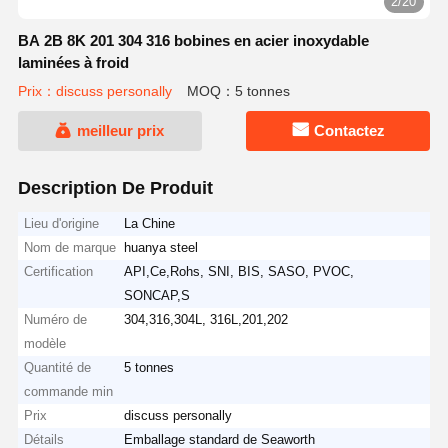
2/20
BA 2B 8K 201 304 316 bobines en acier inoxydable
laminées à froid
Prix：discuss personally
MOQ：5 tonnes
meilleur prix
Contactez
Description De Produit
Lieu d'origine
La Chine
Nom de marque
huanya steel
Certification
API,Ce,Rohs, SNI, BIS, SASO, PVOC,
SONCAP,S
Numéro de
304,316,304L, 316L,201,202
modèle
Quantité de
5 tonnes
commande min
Prix
discuss personally
Détails
Emballage standard de Seaworth