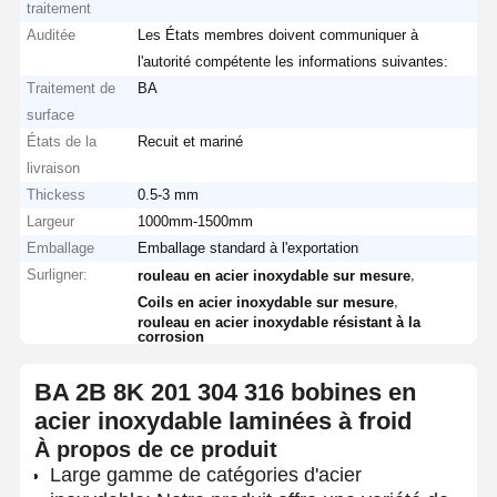
traitement
Auditée
Les États membres doivent communiquer à
l'autorité compétente les informations suivantes:
Traitement de
BA
surface
États de la
Recuit et mariné
livraison
Thickess
0.5-3 mm
Largeur
1000mm-1500mm
Emballage
Emballage standard à l'exportation
Surligner:
,
rouleau en acier inoxydable sur mesure
,
Coils en acier inoxydable sur mesure
rouleau en acier inoxydable résistant à la
corrosion
BA 2B 8K 201 304 316 bobines en
acier inoxydable laminées à froid
Aperçu
Produits
A Propos De
Visite D'usine
À propos de ce produit
Nous
Large gamme de catégories d'acier