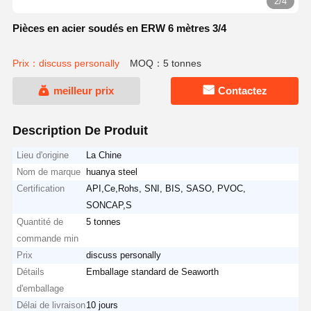
2/4
Pièces en acier soudés en ERW 6 mètres 3/4
Prix：discuss personally
MOQ：5 tonnes
meilleur prix
Contactez
Description De Produit
Lieu d'origine
La Chine
Nom de marque
huanya steel
Certification
API,Ce,Rohs, SNI, BIS, SASO, PVOC,
SONCAP,S
Quantité de
5 tonnes
commande min
Prix
discuss personally
Détails
Emballage standard de Seaworth
d'emballage
Délai de livraison
10 jours