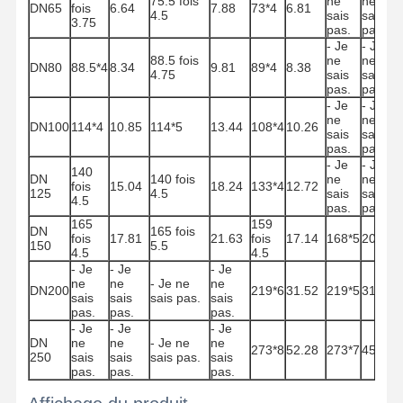
75.5 fois
ne
ne
DN65
fois
6.64
7.88
73*4
6.81
4.5
sais
sais
3.75
Coils en acier inoxydable
pas.
pas.
- Je
- Je
88.5 fois
ne
ne
Barres et bobines en aluminium
DN80
88.5*4
8.34
9.81
89*4
8.38
4.75
sais
sais
pas.
pas.
Des bandes de cuivre et des barres de cuivre
- Je
- Je
ne
ne
DN100
114*4
10.85
114*5
13.44
108*4
10.26
sais
sais
Lingots de zinc
pas.
pas.
- Je
- Je
140
DN
140 fois
ne
ne
Ingots et plaques de plomb
fois
15.04
18.24
133*4
12.72
125
4.5
sais
sais
4.5
pas.
pas.
165
159
DN
165 fois
fois
17.81
21.63
fois
17.14
168*5
20.1
150
5.5
4.5
4.5
- Je
- Je
- Je
ne
ne
- Je ne
ne
DN200
219*6
31.52
219*5
31.52
sais
sais
sais pas.
sais
pas.
pas.
pas.
- Je
- Je
- Je
DN
ne
ne
- Je ne
ne
273*8
52.28
273*7
45.92
250
sais
sais
sais pas.
sais
pas.
pas.
pas.