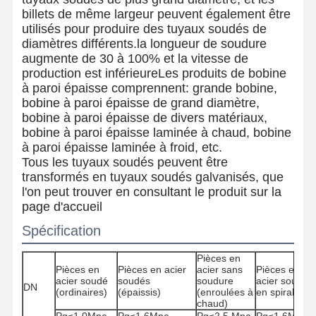
billets de même largeur peuvent également être
utilisés pour produire des tuyaux soudés de
diamètres différents.la longueur de soudure
augmente de 30 à 100% et la vitesse de
production est inférieureLes produits de bobine
à paroi épaisse comprennent: grande bobine,
bobine à paroi épaisse de grand diamètre,
bobine à paroi épaisse de divers matériaux,
bobine à paroi épaisse laminée à chaud, bobine
à paroi épaisse laminée à froid, etc.
Tous les tuyaux soudés peuvent être
transformés en tuyaux soudés galvanisés, que
l'on peut trouver en consultant le produit sur la
page d'accueil
Spécification
Pièces en
Pièces en
Pièces en acier
acier sans
Pièces en
Aperçu
Produits
A Propos De
Visite D'usine
acier soudé
soudés
soudure
acier soudés
Nous
DN
(ordinaires)
(épaissis)
(enroulées à
en spirale
chaud)
Pg≤1,0Mpa
Pg≤1,6Mpa
Pg≤2,5 Mpa
Pg≤1,6Mpa