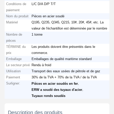
Conditions de
L/C D/A D/P T/T
paiement
Nom du produit
Pièces en acier soudé
Matériel
Q195, Q235, Q345, Q215, 10#, 20#, 45#, etc. La
valeur de l'échantillon est déterminée par le nombre
Nombre de
1 tonne
pièces
TÉRMINE du
Les produits doivent être présentés dans le
prix
commerce.
Emballage
Emballages de qualité maritime standard
Le secteur privé
Rendu à froid
Utilisation
Transport des eaux usées de pétrole et de gaz
Paiement
30% de la TVA + 70% de la TVA / de la TVA
Surligner:
,
Pièces en acier soudés en fer
,
ERW a soudé des tuyaux d'acier
Tuyaux ronds soudés
Description des produits