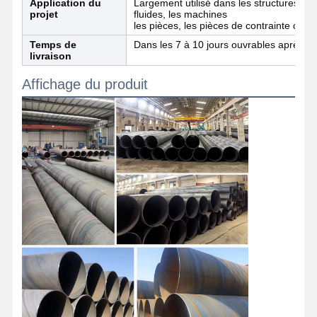
Application du
Largement utilisé dans les structures, les
projet
fluides, les machines
Coils en acier inoxydable
les pièces, les pièces de contrainte des 
Temps de
Dans les 7 à 10 jours ouvrables après ré
Barres et bobines en aluminium
livraison
Des bandes de cuivre et des barres de cuivre
Affichage du produit
Lingots de zinc
Ingots et plaques de plomb