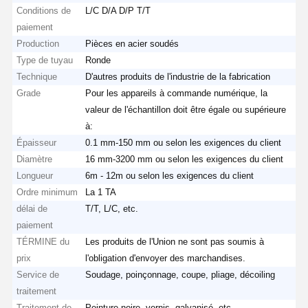
Conditions de
L/C D/A D/P T/T
paiement
Production
Pièces en acier soudés
Type de tuyau
Ronde
Technique
D'autres produits de l'industrie de la fabrication
Grade
Pour les appareils à commande numérique, la
valeur de l'échantillon doit être égale ou supérieure
à:
Épaisseur
0.1 mm-150 mm ou selon les exigences du client
Diamètre
16 mm-3200 mm ou selon les exigences du client
Longueur
6m - 12m ou selon les exigences du client
Ordre minimum
La 1 TA
délai de
T/T, L/C, etc.
paiement
TÉRMINE du
Les produits de l'Union ne sont pas soumis à
prix
l'obligation d'envoyer des marchandises.
Service de
Soudage, poinçonnage, coupe, pliage, décoiling
traitement
Traitement de
Peinture noire, vernis, galvanisé, etc.