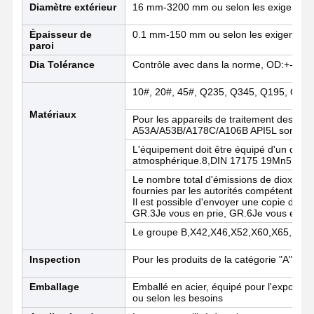
Diamètre extérieur
16 mm-3200 mm ou selon les exigences 
Épaisseur de
0.1 mm-150 mm ou selon les exigences d
paroi
Contrôle De
Contact
Nouvelles
La Qualité
Dia Tolérance
Contrôle avec dans la norme, OD:+-1%,
10#, 20#, 45#, Q235, Q345, Q195, Q21
Tuyaux d'acier soudés
Matériaux
Pour les appareils de traitement des e
Tuyaux d'acier sans couture
A53A/A53B/A178C/A106B API5L sont appl
L'équipement doit être équipé d'un disposi
Pièces en acier inoxydable
atmosphérique.8,DIN 17175 19Mn5
Le nombre total d'émissions de dioxyde 
Pièces en acier de précision
fournies par les autorités compétentes.
Il est possible d'envoyer une copie de la
GR.3Je vous en prie, GR.6Je vous en pr
Des bobines galvanisées
Le groupe B,X42,X46,X52,X60,X65,X70
Bobines laminées à chaud
Inspection
Pour les produits de la catégorie "A"
Bobines laminées à froid
Emballage
Emballé en acier, équipé pour l'exportati
ou selon les besoins
D'une épaisseur n'excédant pas 1 mm