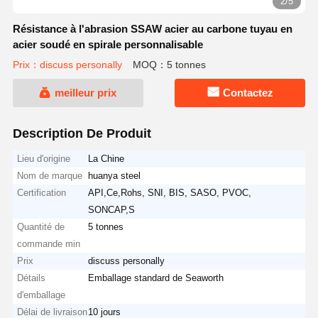
2/5
Résistance à l'abrasion SSAW acier au carbone tuyau en
acier soudé en spirale personnalisable
Prix：discuss personally
MOQ：5 tonnes
meilleur prix
Contactez
Description De Produit
Lieu d'origine
La Chine
Nom de marque
huanya steel
Certification
API,Ce,Rohs, SNI, BIS, SASO, PVOC,
SONCAP,S
Quantité de
5 tonnes
commande min
Prix
discuss personally
Détails
Emballage standard de Seaworth
d'emballage
Délai de livraison
10 jours