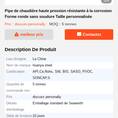
2/6
Pipe de chaudière haute pression résistante à la corrosion
Forme ronde sans soudure Taille personnalisée
Prix：discuss personally
MOQ：5 tonnes
meilleur prix
Contactez
Description De Produit
Lieu d'origine
La Chine
Nom de marque
huanya steel
Certification
API,Ce,Rohs, SNI, BIS, SASO, PVOC,
SONCAP,S
Quantité de
5 tonnes
commande min
Prix
discuss personally
Détails
Emballage standard de Seaworth
d'emballage
Délai de livraison
10 jours