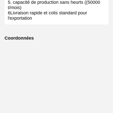
5. capacité de production sans heurts ((50000
t/mois)
6Livraison rapide et colis standard pour
l'exportation
Coordonnées
Mr. Lee
Le parc industriel de Hanji, n° 97, district de Dongchangfu, ville
de Liaocheng, province du Shandong
+8615610160685
Contactez
Pipe de chaudière haute pression résistante à
la corrosion Forme ronde sans soudure Taille