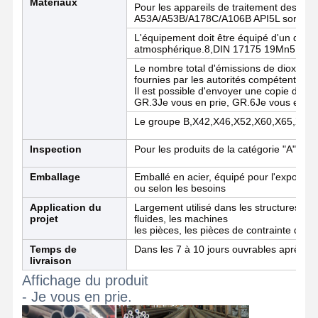
Matériaux
Pour les appareils de traitement des e
A53A/A53B/A178C/A106B API5L sont appl
L'équipement doit être équipé d'un disposi
atmosphérique.8,DIN 17175 19Mn5
Contrôle De
Contact
Nouvelles
La Qualité
Le nombre total d'émissions de dioxyde 
fournies par les autorités compétentes.
Il est possible d'envoyer une copie de la
GR.3Je vous en prie, GR.6Je vous en pr
Tuyaux d'acier soudés
Le groupe B,X42,X46,X52,X60,X65,X70
Tuyaux d'acier sans couture
Inspection
Pour les produits de la catégorie "A"
Pièces en acier inoxydable
Emballage
Emballé en acier, équipé pour l'exportati
ou selon les besoins
Pièces en acier de précision
Application du
Largement utilisé dans les structures, les
projet
fluides, les machines
Des bobines galvanisées
les pièces, les pièces de contrainte des 
Temps de
Dans les 7 à 10 jours ouvrables après ré
Bobines laminées à chaud
livraison
Affichage du produit
Bobines laminées à froid
- Je vous en prie.
D'une épaisseur n'excédant pas 1 mm