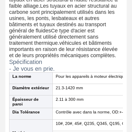
faible alliage.Les tuyaux en acier structural au
carbone sont principalement utilisés dans les
usines, les ponts, lesbateaux et autres
bâtiments et tuyaux destinés au transport
général de fluidesCe type d'acier est
généralement utilisé directement sans
traitement thermique.véhicules et bâtiments
importants en raison de leur résistance élevée
et de leurs propriétés mécaniques complètes.
Spécification
- Je vous en prie.
La norme
Pour les appareils à moteur électrique
Diamètre extérieur
21.3-1420 mm
Épaisseur de
2.11 à 300 mm
paroi
Dia Tolérance
Contrôle avec dans la norme, OD:+-1%,
Aperçu
Produits
A Propos De
Visite D'usine
Nous
10#, 20#, 45#, Q235, Q345, Q195, Q21