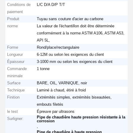
Conditions de
L/C D/A D/P T/T
paiement
Produit
Tuyau sans couture d'acier au carbone
norme
La valeur de l'échantillon doit être déterminée
conformément à la norme ASTM A106, ASTM A53,
API 5L,
Forme
Rond/place/rectangulaire
Longueur
6-12M ou selon les exigences du client
Épaisseur
3-1000 mm ou selon les exigences du client
Commande
1 tonne
minimale
Surface
BARE, OIL, VARNIQUE, noir
Technique
Laminé à chaud, étiré à froid
Finition
Extrémités simples, extrémités biseautées,
embouts filetés
le test
Épreuve par ultrasons
Pipe de chaudière haute pression résistante à la
Surligner:
corrosion
,
Pipe de chaudière à haute pression