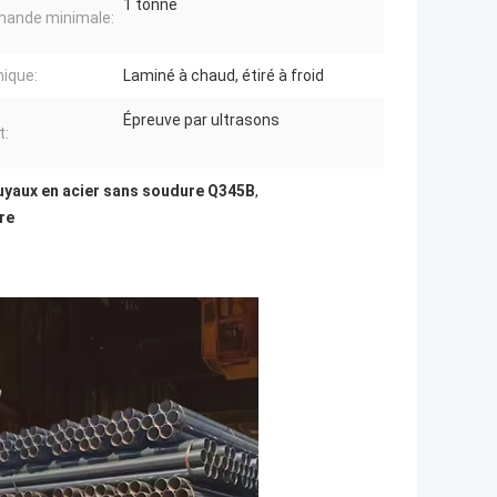
1 tonne
ande minimale:
ique:
Laminé à chaud, étiré à froid
Épreuve par ultrasons
t:
uyaux en acier sans soudure Q345B
,
re