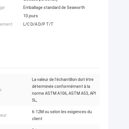
ge:
Emballage standard de Seaworth
10 jours
iement:
L/C D/A D/P T/T
La valeur de l'échantillon doit être
déterminée conformément à la
e:
norme ASTM A106, ASTM A53, API
5L,
6-12M ou selon les exigences du
eur:
client