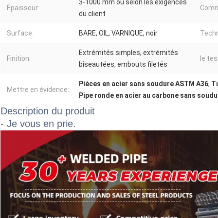
3-1000 mm ou selon les exigences
Épaisseur:
Comm
du client
Surface:
BARE, OIL, VARNIQUE, noir
Techn
Extrémités simples, extrémités
Finition:
le tes
biseautées, embouts filetés
Pièces en acier sans soudure ASTM A36
,
T
Mettre en évidence:
Pipe ronde en acier au carbone sans soudu
Description du produit
- Je vous en prie.