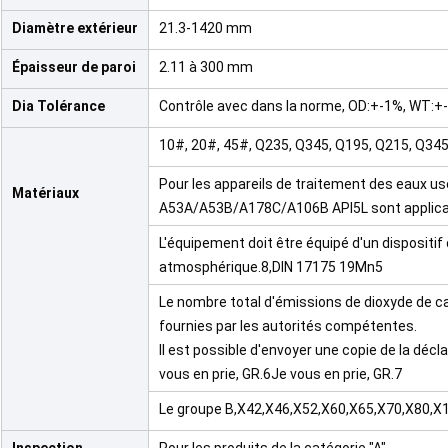
Diamètre extérieur
21.3-1420 mm
Épaisseur de paroi
2.11 à 300 mm
Dia Tolérance
Contrôle avec dans la norme, OD:+-1%, WT:+
10#, 20#, 45#, Q235, Q345, Q195, Q215, Q34
Pour les appareils de traitement des eaux 
Matériaux
A53A/A53B/A178C/A106B API5L sont applica
L'équipement doit être équipé d'un dispositif 
atmosphérique.8,DIN 17175 19Mn5
Le nombre total d'émissions de dioxyde de ca
fournies par les autorités compétentes.
Il est possible d'envoyer une copie de la déc
vous en prie, GR.6Je vous en prie, GR.7
Le groupe B,X42,X46,X52,X60,X65,X70,X80,X