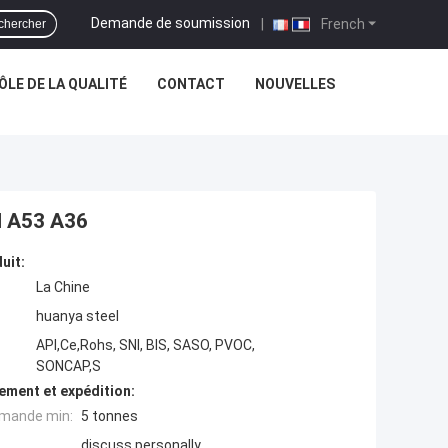
Demande de soumission
|
French
chercher
LE DE LA QUALITÉ
CONTACT
NOUVELLES
M A53 A36
uit:
La Chine
huanya steel
API,Ce,Rohs, SNI, BIS, SASO, PVOC,
SONCAP,S
ement et expédition:
mande min:
5 tonnes
discuss personally