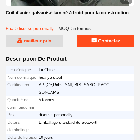
2/4
Coil d'acier galvanisé laminé à froid pour la construction
Prix：discuss personally
MOQ：5 tonnes
meilleur prix
Contactez
Description De Produit
Lieu d'origine
La Chine
Nom de marque
huanya steel
Certification
API,Ce,Rohs, SNI, BIS, SASO, PVOC,
SONCAP,S
Quantité de
5 tonnes
commande min
Prix
discuss personally
Détails
Emballage standard de Seaworth
d'emballage
Délai de livraison
10 jours