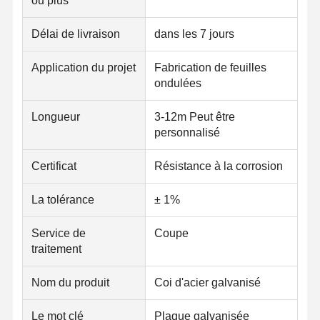
ou plus
Délai de livraison
dans les 7 jours
Application du projet
Fabrication de feuilles
ondulées
Longueur
3-12m Peut être
personnalisé
Certificat
Résistance à la corrosion
La tolérance
± 1%
Service de
Coupe
traitement
Aperçu
Produits
A Propos De
Visite D'usine
Nom du produit
Coi d'acier galvanisé
Nous
Le mot clé
Plaque galvanisée