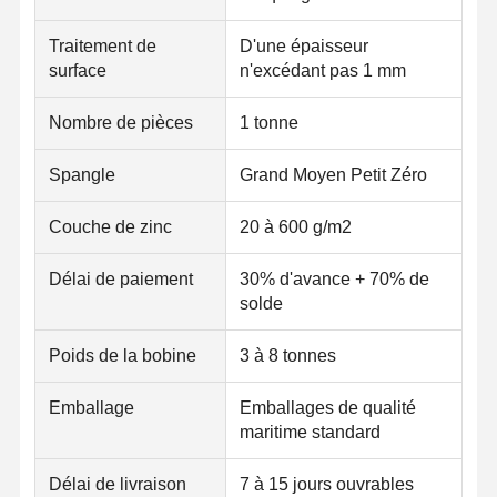
Traitement de
D'une épaisseur
surface
n'excédant pas 1 mm
Contrôle De
Contact
Nouvelles
La Qualité
Nombre de pièces
1 tonne
Tuyaux d'acier soudés
Spangle
Grand Moyen Petit Zéro
Tuyaux d'acier sans couture
Couche de zinc
20 à 600 g/m2
Pièces en acier inoxydable
Délai de paiement
30% d'avance + 70% de
Pièces en acier de précision
solde
Des bobines galvanisées
Poids de la bobine
3 à 8 tonnes
Bobines laminées à chaud
Emballage
Emballages de qualité
maritime standard
Bobines laminées à froid
Délai de livraison
7 à 15 jours ouvrables
D'une épaisseur n'excédant pas 1 mm