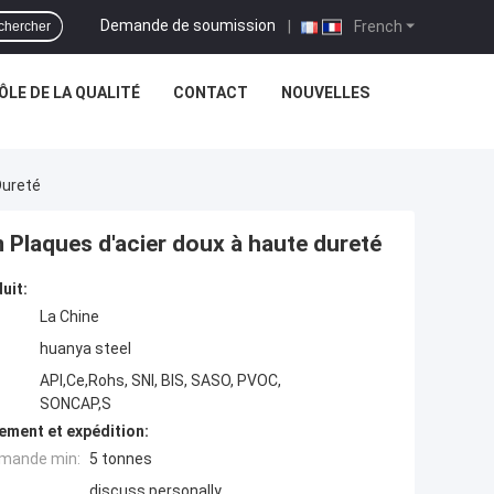
Demande de soumission
|
French
chercher
LE DE LA QUALITÉ
CONTACT
NOUVELLES
Dureté
mm Plaques d'acier doux à haute dureté
uit:
La Chine
huanya steel
API,Ce,Rohs, SNI, BIS, SASO, PVOC,
SONCAP,S
ement et expédition:
mande min:
5 tonnes
discuss personally