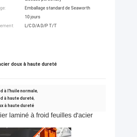
ge:
Emballage standard de Seaworth
10 jours
iement:
L/C D/A D/P T/T
acier doux à haute dureté
d à l'huile normale
,
id à haute dureté
,
ux à haute dureté
 laminé à froid feuilles d'acier