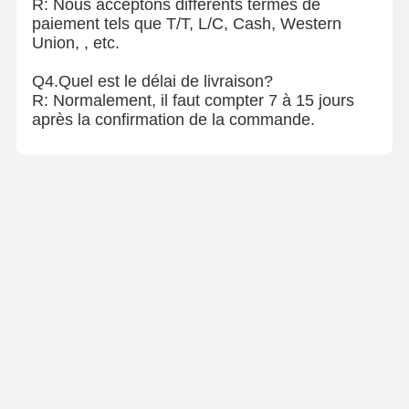
R: Nous acceptons différents termes de
paiement tels que T/T, L/C, Cash, Western
Union, , etc.
Q4.Quel est le délai de livraison?
R: Normalement, il faut compter 7 à 15 jours
après la confirmation de la commande.
Coordonnées
Mr. Lee
Le parc industriel de Hanji, n° 97, district de Dongchangfu, ville
de Liaocheng, province du Shandong
+8615610160685
Contactez