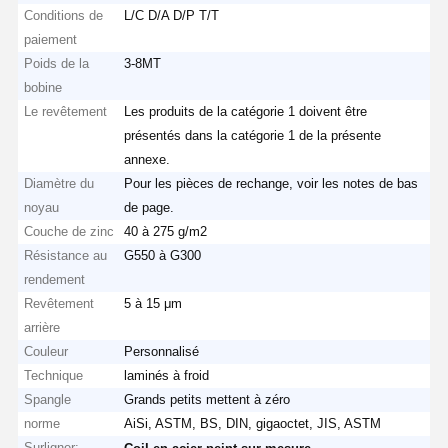
Conditions de
L/C D/A D/P T/T
paiement
Poids de la
3-8MT
bobine
Le revêtement
Les produits de la catégorie 1 doivent être
présentés dans la catégorie 1 de la présente
annexe.
Diamètre du
Pour les pièces de rechange, voir les notes de bas
noyau
de page.
Couche de zinc
40 à 275 g/m2
Résistance au
G550 à G300
rendement
Revêtement
5 à 15 μm
arrière
Couleur
Personnalisé
Technique
laminés à froid
Spangle
Grands petits mettent à zéro
norme
AiSi, ASTM, BS, DIN, gigaoctet, JIS, ASTM
Surligner:
,