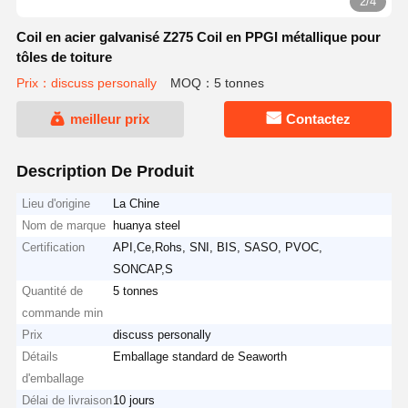
2/4
Coil en acier galvanisé Z275 Coil en PPGI métallique pour
tôles de toiture
Prix：discuss personally
MOQ：5 tonnes
meilleur prix
Contactez
Description De Produit
Lieu d'origine
La Chine
Nom de marque
huanya steel
Certification
API,Ce,Rohs, SNI, BIS, SASO, PVOC,
SONCAP,S
Quantité de
5 tonnes
commande min
Prix
discuss personally
Détails
Emballage standard de Seaworth
d'emballage
Délai de livraison
10 jours