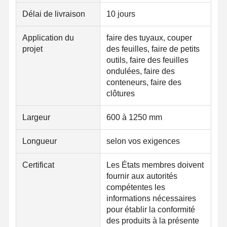
Délai de livraison
10 jours
Coils en acier inoxydable
Barres et bobines en aluminium
Application du
faire des tuyaux, couper
projet
des feuilles, faire de petits
Des bandes de cuivre et des barres de cuivre
outils, faire des feuilles
ondulées, faire des
Lingots de zinc
conteneurs, faire des
clôtures
Ingots et plaques de plomb
Largeur
600 à 1250 mm
Longueur
selon vos exigences
Certificat
Les États membres doivent
fournir aux autorités
compétentes les
informations nécessaires
pour établir la conformité
des produits à la présente