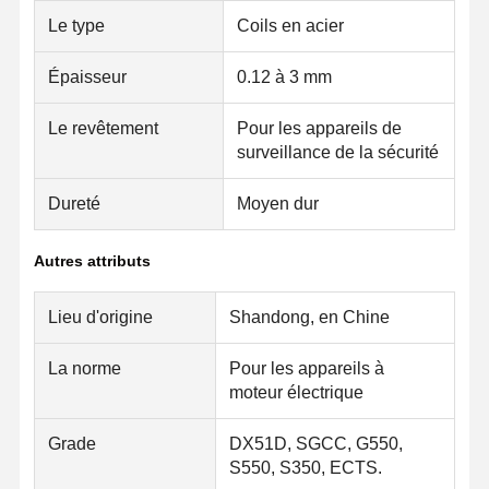
Le type
Coils en acier
Épaisseur
0.12 à 3 mm
Contrôle De
Contact
Nouvelles
La Qualité
Le revêtement
Pour les appareils de
surveillance de la sécurité
Tuyaux d'acier soudés
Dureté
Moyen dur
Tuyaux d'acier sans couture
Pièces en acier inoxydable
Autres attributs
Pièces en acier de précision
Lieu d'origine
Shandong, en Chine
Des bobines galvanisées
La norme
Pour les appareils à
Bobines laminées à chaud
moteur électrique
Bobines laminées à froid
Grade
DX51D, SGCC, G550,
S550, S350, ECTS.
D'une épaisseur n'excédant pas 1 mm