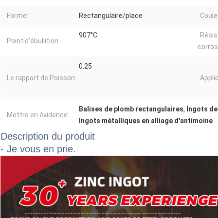
Forme:
Rectangulaire/place
Coule
907°C
Résis
Point d'ébullition:
corros
0.25
Le rapport de Poisson:
Applic
Balises de plomb rectangulaires
,
Ingots de
Mettre en évidence:
Ingots métalliques en alliage d'antimoine
Description du produit
- Je vous en prie.