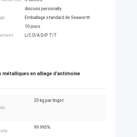
discuss personally
ge:
Emballage standard de Seaworth
10 jours
iement:
L/C D/A D/P T/T
 métalliques en alliage d'antimoine
25 kg par lingot
ids:
99.995%
reté: