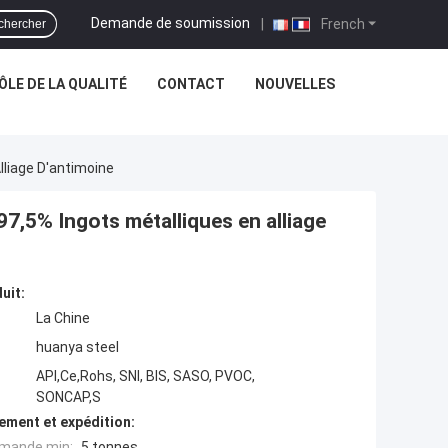
Demande de soumission
|
French
chercher
LE DE LA QUALITÉ
CONTACT
NOUVELLES
lliage D'antimoine
97,5% Ingots métalliques en alliage
uit:
La Chine
huanya steel
API,Ce,Rohs, SNI, BIS, SASO, PVOC,
SONCAP,S
ement et expédition:
mande min:
5 tonnes