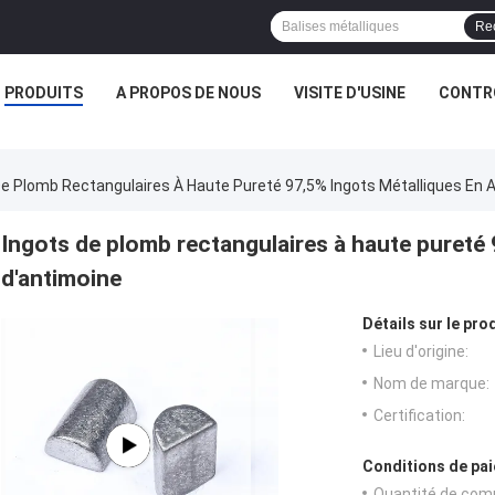
Re
PRODUITS
A PROPOS DE NOUS
VISITE D'USINE
CONTRÔ
De Plomb Rectangulaires À Haute Pureté 97,5% Ingots Métalliques En A
Ingots de plomb rectangulaires à haute pureté 
d'antimoine
Détails sur le prod
Lieu d'origine:
Nom de marque:
Certification:
Conditions de pai
Quantité de com