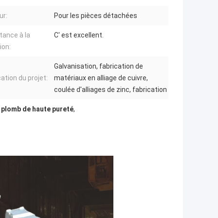
ur:
Pour les pièces détachées
tance à la
C' est excellent.
ion:
Galvanisation, fabrication de
ation du projet:
matériaux en alliage de cuivre,
coulée d'alliages de zinc, fabrication
 plomb de haute pureté
,