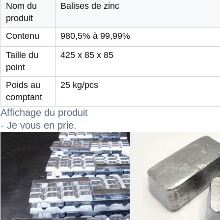
Nom du
Balises de zinc
produit
Contenu
980,5% à 99,99%
Taille du
425 x 85 x 85
point
Poids au
25 kg/pcs
comptant
Affichage du produit
- Je vous en prie.