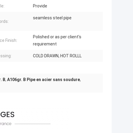
le:
Provide
seamless steel pipe
rds:
Polished or as per client's
ce Finish:
requirement
ssing:
COLD DRAWN, HOT ROLLL
. B
,
A106gr. B Pipe en acier sans soudure
,