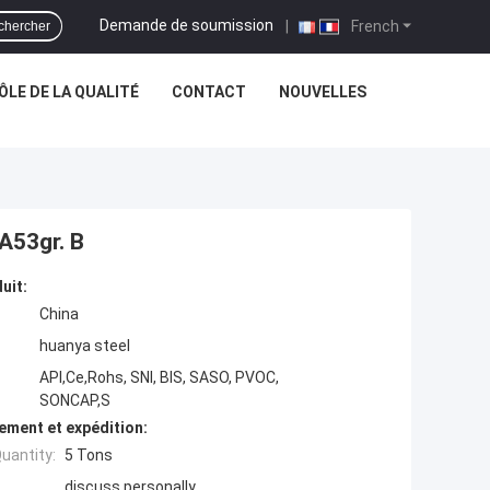
Demande de soumission
|
French
chercher
LE DE LA QUALITÉ
CONTACT
NOUVELLES
A53gr. B
uit:
China
huanya steel
API,Ce,Rohs, SNI, BIS, SASO, PVOC,
SONCAP,S
ement et expédition:
uantity:
5 Tons
discuss personally