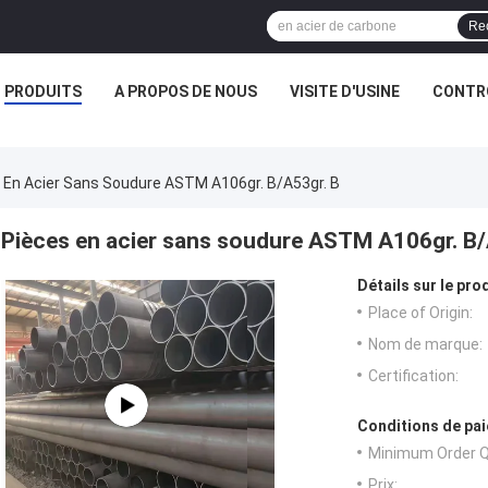
Re
PRODUITS
A PROPOS DE NOUS
VISITE D'USINE
CONTRÔ
 En Acier Sans Soudure ASTM A106gr. B/A53gr. B
Pièces en acier sans soudure ASTM A106gr. B/
Détails sur le prod
Place of Origin:
Nom de marque:
Certification:
Conditions de pai
Minimum Order Q
Prix: