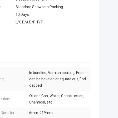
s:
Standard Seaworth Packing
10 Days
L/C D/A D/P T/T
In bundles, Varnish coating, Ends
ng:
can be beveled or square cut, End
capped
Oil and Gas, Water, Construction,
cation:
Chemical, etc.
 Dimeter:
6mm-219mm