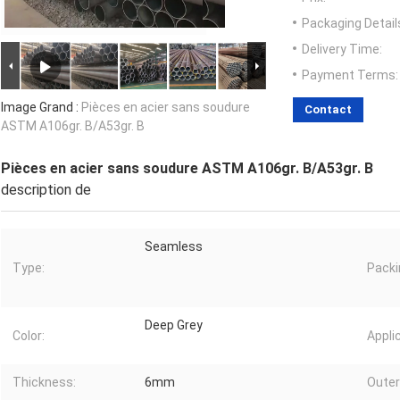
Packaging Detail
Delivery Time:
Payment Terms:
Image Grand :
Pièces en acier sans soudure
Contact
ASTM A106gr. B/A53gr. B
Pièces en acier sans soudure ASTM A106gr. B/A53gr. B
description de
Seamless
Type:
Packi
Deep Grey
Color:
Appli
Thickness:
6mm
Outer