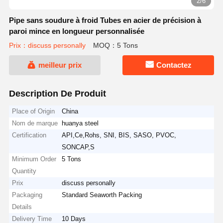
2/6
Pipe sans soudure à froid Tubes en acier de précision à
paroi mince en longueur personnalisée
Prix：discuss personally
MOQ：5 Tons
meilleur prix
Contactez
Description De Produit
Place of Origin
China
Nom de marque
huanya steel
Certification
API,Ce,Rohs, SNI, BIS, SASO, PVOC,
SONCAP,S
Minimum Order
5 Tons
Quantity
Prix
discuss personally
Packaging
Standard Seaworth Packing
Details
Delivery Time
10 Days