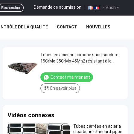
Demande de soumission
|
French
Rechercher
NTRÔLE DE LA QUALITÉ
CONTACT
NOUVELLES
Tubes en acier au carbone sans soudure
15CrMo 35CrMo 45Mn2 résistant à la
rouille
Contact maintenant
En savoir plus
Vidéos connexes
Tubes carrées en acier a
u carbone standard japon