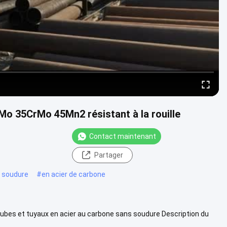
o 35CrMo 45Mn2 résistant à la rouille
Contact maintenant
Partager
 soudure
#
en acier de carbone
ubes et tuyaux en acier au carbone sans soudure Description du
er au...
Vue davantage