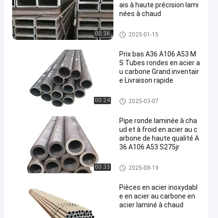
ais à haute précision lami
nées à chaud
Tuyaux d'acier sans couture
00:36
2025-01-15
Prix bas A36 A106 A53 M
S Tubes rondes en acier a
u carbone Grand inventair
e Livraison rapide
Tuyaux d'acier sans couture
00:24
2025-03-07
Pipe ronde laminée à cha
ud et à froid en acier au c
arbone de haute qualité A
36 A106 A53 S275jr
Tuyaux d'acier sans couture
00:33
2025-08-19
Pièces en acier inoxydabl
e en acier au carbone en
acier laminé à chaud