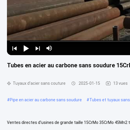
Tubes en acier au carbone sans soudure 15CrM
Tuyaux d'acier sans couture
2025-01-15
13 vues
#
Pipe en acier au carbone sans soudure
#
Tubes et tuyaux sans
Ventes directes d'usines de grande taille 15CrMo 35CrMo 45Mn2 t
produit: Matériau durable et polyvalent: Nos tubes capillaires en aci